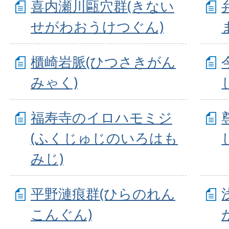
喜内瀬川甌穴群(きない
せがわおうけつぐん)
櫃崎岩脈(ひつさきがん
みゃく)
福寿寺のイロハモミジ
(ふくじゅじのいろはも
みじ)
平野漣痕群(ひらのれん
こんぐん)