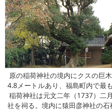
原の稲荷神社の境内にクスの巨木
4.8メートルあり、福島町内で最
稲荷神社は元文二年（1737）二
社を祠る。境内に猿田彦神社の石