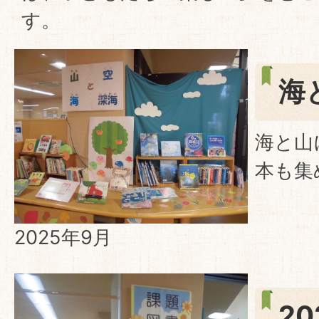
す。
海
海と山
本も集
2025年9月
2