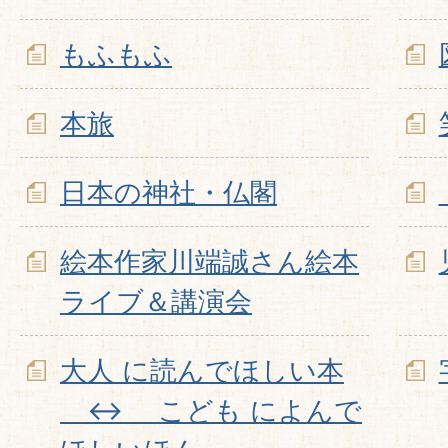
もふもふ
本旅
日本の神社・仏閣
絵本作家川端誠さん絵本
ライブ＆講演会
大人 に読んでほしい本
↔ こども によんで