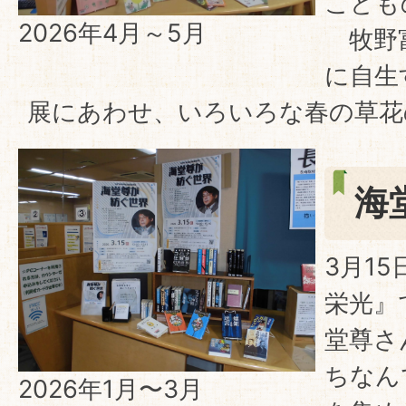
こども
2026年4月～5月
牧野富
に自生
展にあわせ、いろいろな春の草花
海
3月1
栄光』
堂尊さ
ちなん
2026年1月〜3月