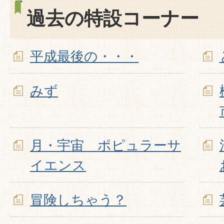
過去の特設コーナー
平成最後の・・・
みず
月・宇宙 ポピュラーサ
イエンス
冒険しちゃう？