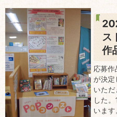
2
作
応募作
が決定
いただ
した。
います