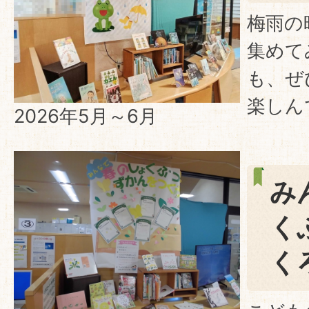
梅雨の
集めて
も、ぜ
楽しん
2026年5月～6月
み
く
く