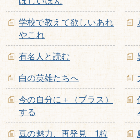
ほしいほん
学校で教えて欲しいあれ
やこれ
有名人と読む
白の英雄たちへ
今の自分に＋（プラス）
する
豆の魅力、再発見 1粒