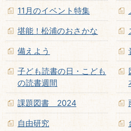
11月のイベント特集
堪能！松浦のおさかな
備えよう
子ども読書の日・こども
の読書週間
課題図書 2024
自由研究