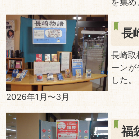
を集め
長
長崎取
ーンが
した。
2026年1月〜3月
福袋