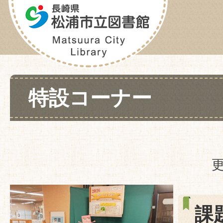
特設コーナー
更
課