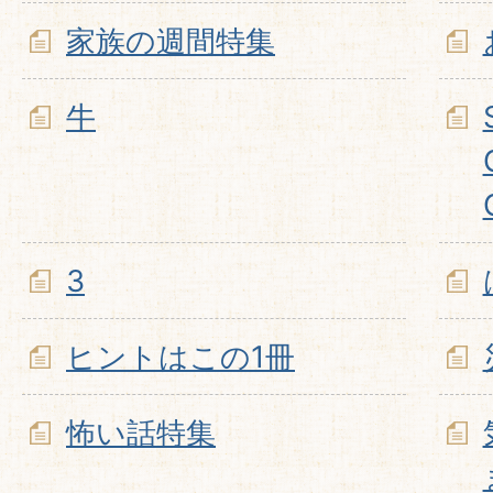
家族の週間特集
牛
3
ヒントはこの1冊
怖い話特集