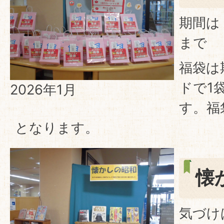
期間は
まで
福袋は
ドで1
2026年1月
す。福
となります。
懐
気づけ