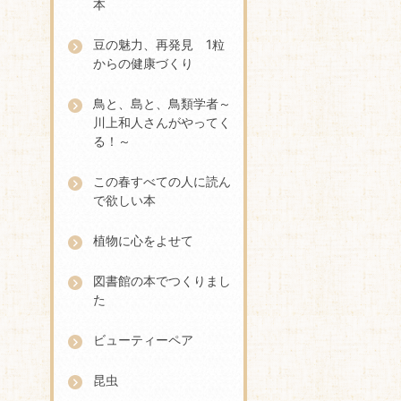
本
豆の魅力、再発見 1粒
からの健康づくり
鳥と、島と、鳥類学者～
川上和人さんがやってく
る！～
この春すべての人に読ん
で欲しい本
植物に心をよせて
図書館の本でつくりまし
た
ビューティーペア
昆虫