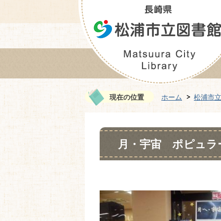
現在の位置
ホーム
松浦市
月・宇宙 ポピュラ