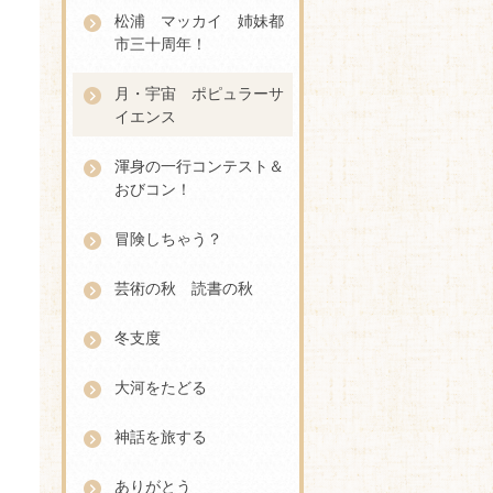
松浦 マッカイ 姉妹都
市三十周年！
月・宇宙 ポピュラーサ
イエンス
渾身の一行コンテスト＆
おびコン！
冒険しちゃう？
芸術の秋 読書の秋
冬支度
大河をたどる
神話を旅する
ありがとう