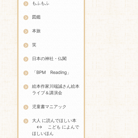
もふもふ
図鑑
本旅
笑
日本の神社・仏閣
「BPM Reading」
絵本作家川端誠さん絵本
ライブ＆講演会
児童書マニアック
大人 に読んでほしい本
↔ こども によんで
ほしいほん