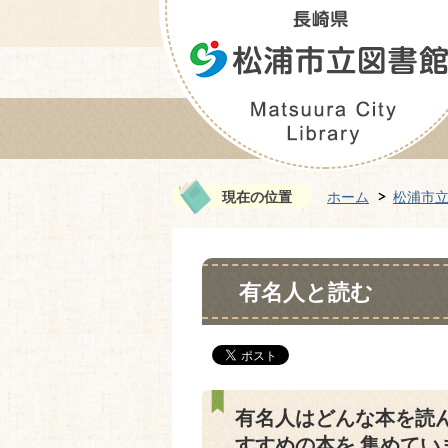
現在の位置
ホーム
松浦市
有名人と読む
有名人はどんな本を読
すすめの本を 集めてい