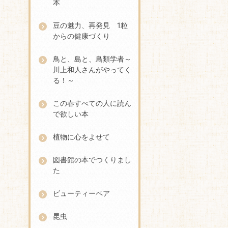
本
豆の魅力、再発見 1粒
からの健康づくり
鳥と、島と、鳥類学者～
川上和人さんがやってく
る！～
この春すべての人に読ん
で欲しい本
植物に心をよせて
図書館の本でつくりまし
た
ビューティーペア
昆虫