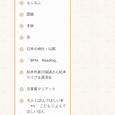
もふもふ
図鑑
本旅
笑
日本の神社・仏閣
「BPM Reading」
絵本作家川端誠さん絵本
ライブ＆講演会
児童書マニアック
大人 に読んでほしい本
↔ こども によんで
ほしいほん