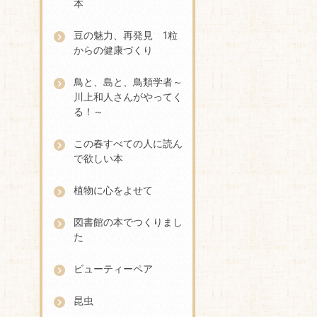
本
豆の魅力、再発見 1粒
からの健康づくり
鳥と、島と、鳥類学者～
川上和人さんがやってく
る！～
この春すべての人に読ん
で欲しい本
植物に心をよせて
図書館の本でつくりまし
た
ビューティーペア
昆虫