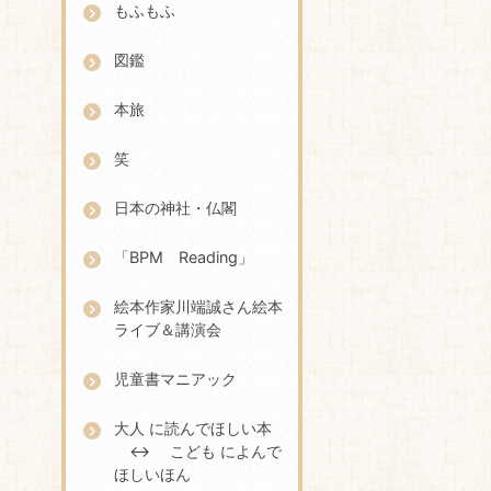
もふもふ
図鑑
本旅
笑
日本の神社・仏閣
「BPM Reading」
絵本作家川端誠さん絵本
ライブ＆講演会
児童書マニアック
大人 に読んでほしい本
↔ こども によんで
ほしいほん