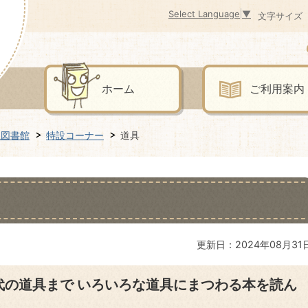
Select Language
▼
文字サイズ
ホーム
ご利用案内
立図書館
特設コーナー
道具
更新日：2024年08月31
代の道具まで いろいろな道具にまつわる本を読ん