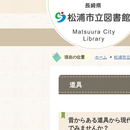
現在の位置
ホーム
松浦市
道具
昔からある道具から現
でみませんか？