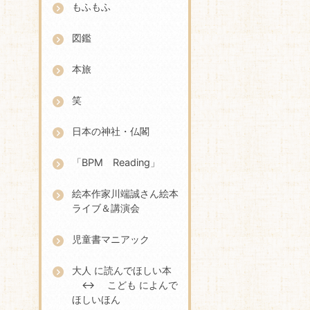
もふもふ
図鑑
本旅
笑
日本の神社・仏閣
「BPM Reading」
絵本作家川端誠さん絵本
ライブ＆講演会
児童書マニアック
大人 に読んでほしい本
↔ こども によんで
ほしいほん