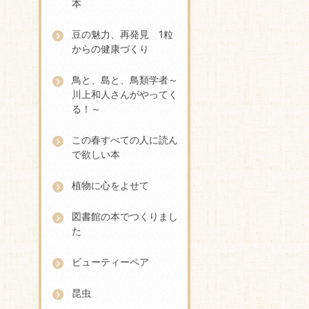
本
豆の魅力、再発見 1粒
からの健康づくり
鳥と、島と、鳥類学者～
川上和人さんがやってく
る！～
この春すべての人に読ん
で欲しい本
植物に心をよせて
図書館の本でつくりまし
た
ビューティーペア
昆虫