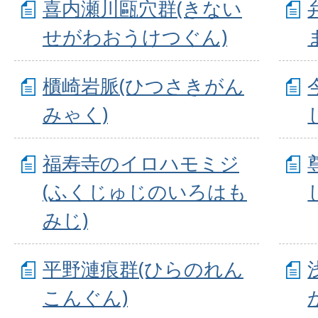
喜内瀬川甌穴群(きない
せがわおうけつぐん)
櫃崎岩脈(ひつさきがん
みゃく)
福寿寺のイロハモミジ
(ふくじゅじのいろはも
みじ)
平野漣痕群(ひらのれん
こんぐん)