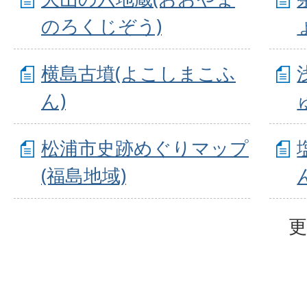
のろくじぞう)
横島古墳(よこしまこふ
ん)
松浦市史跡めぐりマップ
(福島地域)
更