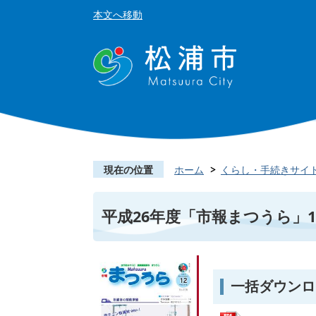
本文へ移動
現在の位置
ホーム
くらし・手続きサイ
平成26年度「市報まつうら」1
一括ダウンロ