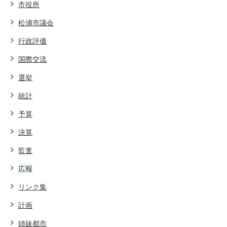
市役所
松浦市議会
行政評価
国際交流
選挙
統計
予算
決算
監査
広報
リンク集
計画
姉妹都市