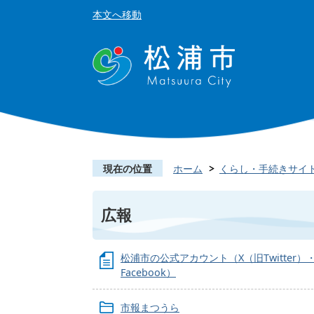
本文へ移動
現在の位置
ホーム
くらし・手続きサイ
広報
松浦市の公式アカウント（X（旧Twitter）
Facebook）
市報まつうら