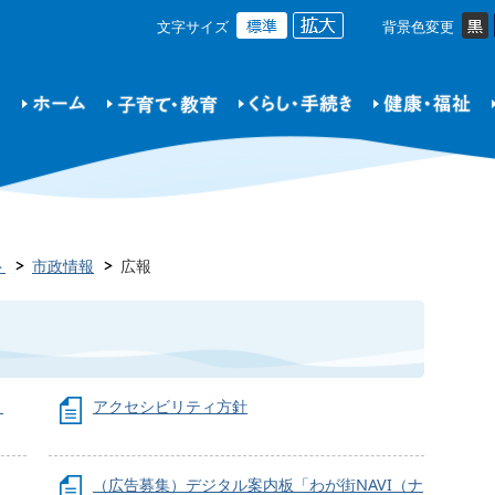
文字サイズ
背景色変更
ト
市政情報
広報
・
アクセシビリティ方針
（広告募集）デジタル案内板「わが街NAVI（ナ