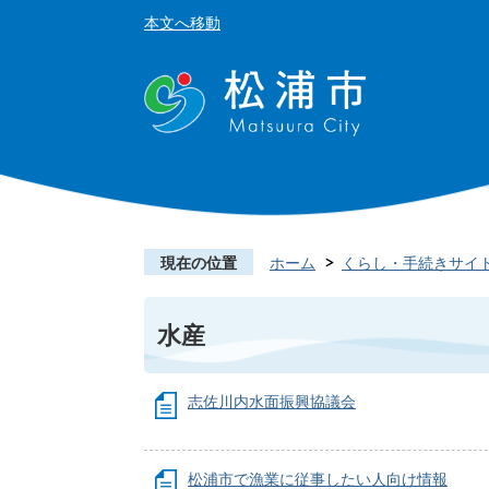
本文へ移動
現在の位置
ホーム
くらし・手続きサイ
水産
志佐川内水面振興協議会
松浦市で漁業に従事したい人向け情報