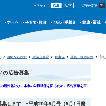
文字サイズ
背景色変更
ト
組織から探す
政策企画課
秘書係
募集・採用試験
市報
ジの広告募集
域の活性化並びに本市の財源確保を図るために広告事業を実
集します −平成20年6月号（6月1日発