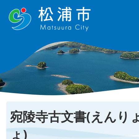
宛陵寺古文書(えんり
ょ)