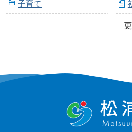
子育て
更