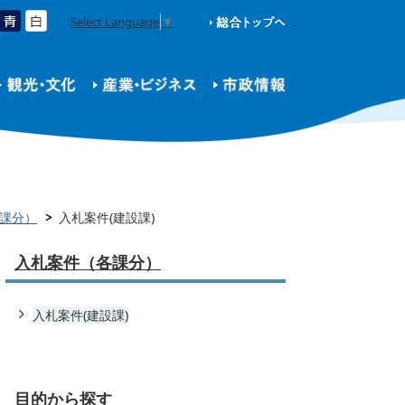
Select Language
▼
課分）
入札案件(建設課)
入札案件（各課分）
入札案件(建設課)
目的から探す