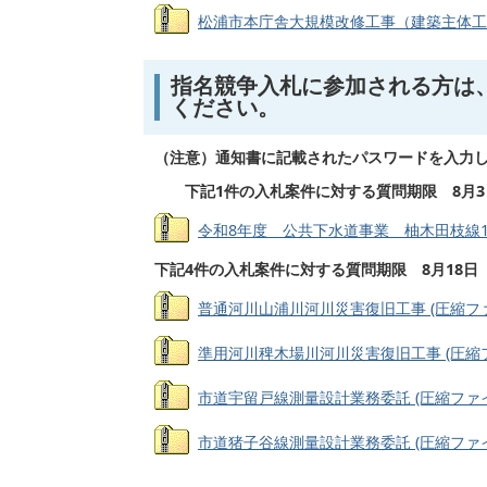
松浦市本庁舎大規模改修工事（建築主体工事） 
指名競争入札に参加される方は
ください。
（注意）通知書に記載されたパスワードを入力
下記1件の入札案件に対する質問期限 8月3日
令和8年度 公共下水道事業 柚木田枝線1工区
下記4件の入札案件に対する質問期限 8月18日
普通河川山浦川河川災害復旧工事 (圧縮ファイル
準用河川稗木場川河川災害復旧工事 (圧縮ファイ
市道宇留戸線測量設計業務委託 (圧縮ファイル:
市道猪子谷線測量設計業務委託 (圧縮ファイル: