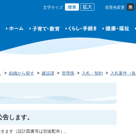
文字サイズ
背景色変更
ト
組織から探す
建設課
管理係
入札・契約
入札案件（各
公告します。
できます（設計図書等は別途配布）。