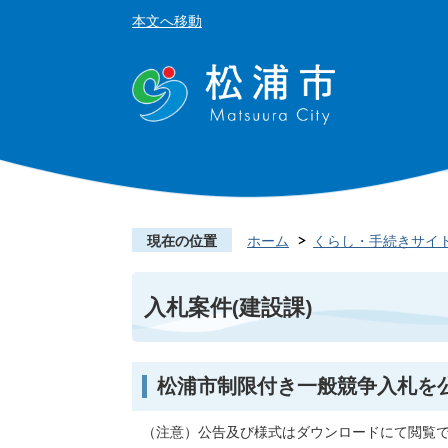
本文へ移動
現在の位置
ホーム
くらし・手続きサイ
入札案件(建設課)
松浦市制限付き一般競争入札を
（注意）公告及び様式はダウンロードにて閲覧