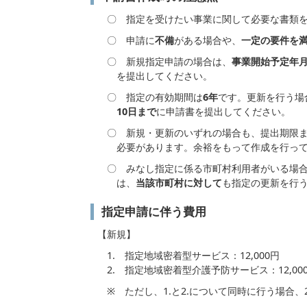
〇 指定を受けたい事業に関して必要な書類を
〇 申請に
不備
がある場合や、
一定の要件を
〇 新規指定申請の場合は、
事業開始予定年月
を提出してください。
〇 指定の有効期間は
6年
です。更新を行う場
10日まで
に申請書を提出してください。
〇 新規・更新のいずれの場合も、提出期限
必要があります。余裕をもって作成を行って
〇 みなし指定に係る市町村利用者がいる場合
は、
当該市町村に対して
も指定の更新を行
指定申請に伴う費用
【新規】
1. 指定地域密着型サービス：12,000円
2. 指定地域密着型介護予防サービス：12,00
※ ただし、1.と2.について同時に行う場合、2.