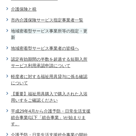
介護保険と税
市内介護保険サービス指定事業者一覧
地域密着型サービス事業所等の指定・更
新
地域密着型サービス事業者の皆様へ
認定有効期間の半数を超過する短期入所
サービス利用承認申請について
軽度者に対する福祉用具貸与に係る確認
について
【重要】福祉用具購入で購入された入浴
用いすをご確認ください
平成29年4月から介護予防・日常生活支援
総合事業(以下「総合事業」)が始まりま
す。
介護予防・日常生活支援総合事業の開始