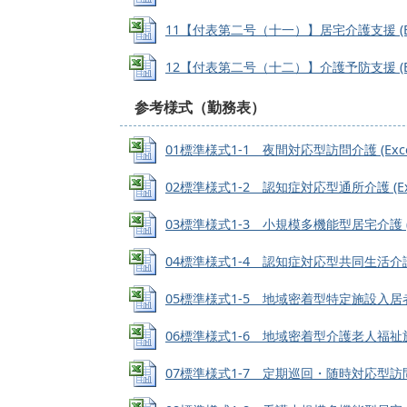
11【付表第二号（十一）】居宅介護支援 (Exce
12【付表第二号（十二）】介護予防支援 (Exce
参考様式（勤務表）
01標準様式1-1 夜間対応型訪問介護 (Excel
02標準様式1-2 認知症対応型通所介護 (Exce
03標準様式1-3 小規模多機能型居宅介護 (Exc
04標準様式1-4 認知症対応型共同生活介護 (E
05標準様式1-5 地域密着型特定施設入居者生活介
06標準様式1-6 地域密着型介護老人福祉施設入
07標準様式1-7 定期巡回・随時対応型訪問介護看