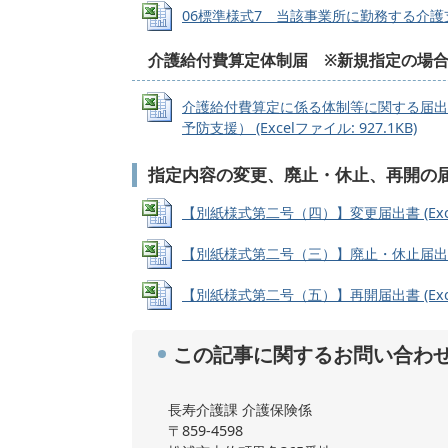
06標準様式7 当該事業所に勤務する介護支援専門
介護給付費算定体制届 ※新規指定の場
介護給付費算定に係る体制等に関する届出
予防支援） (Excelファイル: 927.1KB)
指定内容の変更、廃止・休止、再開の
【別紙様式第二号（四）】変更届出書 (Excel
【別紙様式第二号（三）】廃止・休止届出書 (Ex
【別紙様式第二号（五）】再開届出書 (Excel
この記事に関するお問い合わ
長寿介護課 介護保険係
〒859-4598