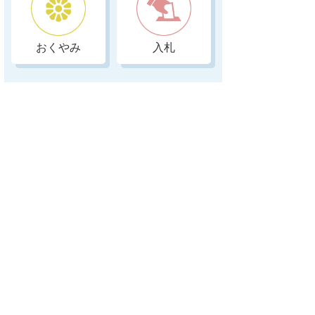
おくやみ
入札