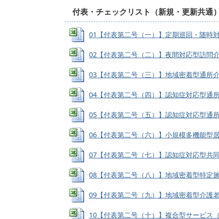
付表・チェックリスト（新規・更新共通
01【付表第二号（一）】定期巡回・随時対応型訪
02【付表第二号（二）】夜間対応型訪問介護 (E
03【付表第二号（三）】地域密着型通所介護（療
04【付表第二号（四）】認知症対応型通所介護（
05【付表第二号（五）】認知症対応型通所介護（
06【付表第二号（六）】小規模多機能型居宅介護 
07【付表第二号（七）】認知症対応型共同生活介護
08【付表第二号（八）】地域密着型特定施設入居
09【付表第二号（九）】地域密着型介護老人福祉
10【付表第二号（十）】複合型サービス（看護小