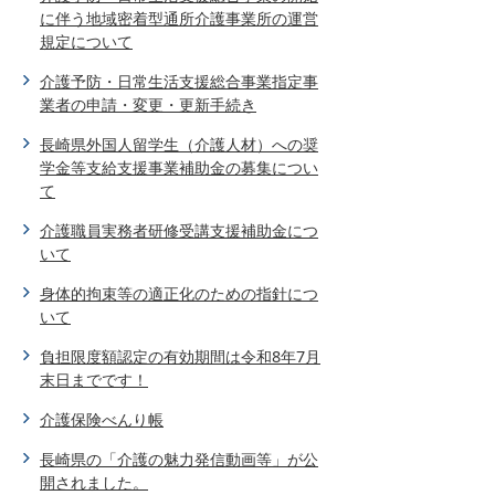
に伴う地域密着型通所介護事業所の運営
規定について
介護予防・日常生活支援総合事業指定事
業者の申請・変更・更新手続き
長崎県外国人留学生（介護人材）への奨
学金等支給支援事業補助金の募集につい
て
介護職員実務者研修受講支援補助金につ
いて
身体的拘束等の適正化のための指針につ
いて
負担限度額認定の有効期間は令和8年7月
末日までです！
介護保険べんり帳
長崎県の「介護の魅力発信動画等」が公
開されました。