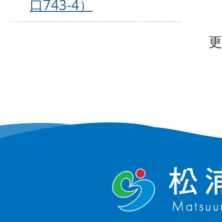
口743-4）
更