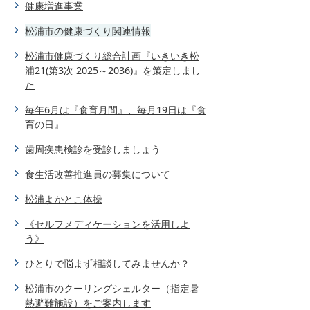
健康増進事業
松浦市の健康づくり関連情報
松浦市健康づくり総合計画『いきいき松
浦21(第3次 2025～2036)』を策定しまし
た
毎年6月は『食育月間』、毎月19日は『食
育の日』
歯周疾患検診を受診しましょう
食生活改善推進員の募集について
松浦よかとこ体操
《セルフメディケーションを活用しよ
う》
ひとりで悩まず相談してみませんか？
松浦市のクーリングシェルター（指定暑
熱避難施設）をご案内します