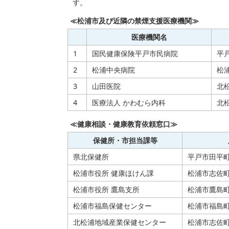
す。
≪松浦市及び近隣の禁煙支援医療機関≫
医療機関名
1
国民健康保険平戸市民病院
平戸
2
松浦中央病院
松浦
3
山田医院
北松
4
医療法人 かわむら内科
北
≪健康相談・健康教育依頼窓口≫
保健所・市担当課等
県北保健所
平戸市田平町里
松浦市役所 健康ほけん課
松浦市志佐町
松浦市役所 鷹島支所
松浦市鷹島町中
松浦市福島保健センター
松浦市福島町塩
北松浦地域産業保健センター
松浦市志佐町浦