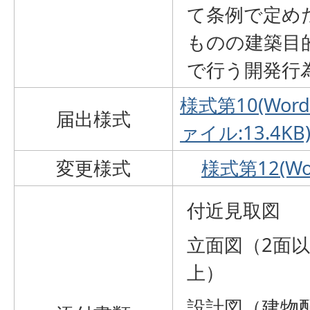
て条例で定め
ものの建築目
で行う開発行
様式第10(Wor
届出様式
ァイル:13.4KB
変更様式
様式第12(Wo
付近見取図
立面図（2面以
上）
設計図（建物