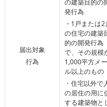
の建築目的の
発行為
・1戸または2
の住宅の建築
的の開発行為
届出対象
で、その規模
行為
1,000平方メ
ル以上のもの
・住宅以外で
の居住の用に
する建築物と