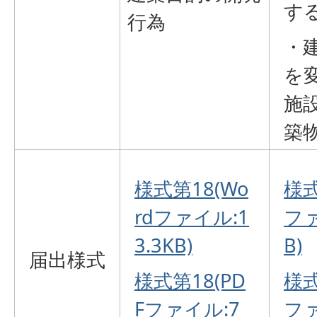
す
行為
・
を
施
築
様式第18(Wo
様式
rdファイル:1
ファ
3.3KB)
B)
届出様式
様式第18(PD
様式
Fファイル:7
ファ