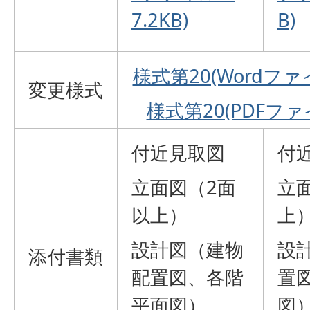
7.2KB)
B)
様式第20(Wordファイ
変更様式
様式第20(PDFファイ
付近見取図
付
立面図（2面
立
以上）
上
設計図（建物
設
添付書類
配置図、各階
置
平面図）
図