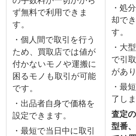
・処
ず無料で利用できま
却で
す。
す。
・個人間で取引を行う
・大
ため、買取店では値が
で引
付かないモノや運搬に
があ
困るモノも取引が可能
・最
です。
了し
・出品者自身で価格を
査定
設定できます。
型番
・最短で当日中に取引