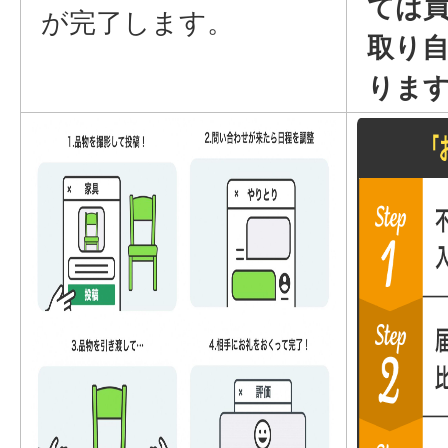
ては
が完了します。
取り
りま