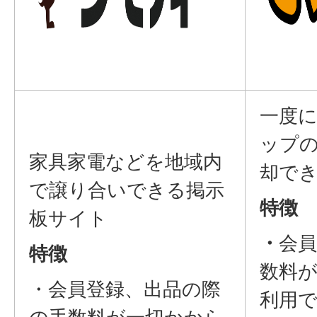
一度
ップ
家具家電などを地域内
却で
で譲り合いできる掲示
特徴
板サイト
・
会
特徴
数料
・会員登録、出品の際
利用
の手数料が一切かから