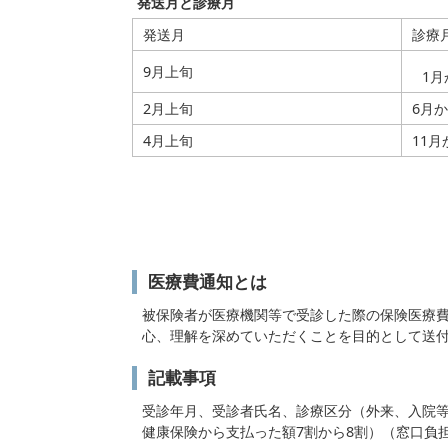
発送月と診療月
発送月
診療
9月上旬
1月
2月上旬
6月か
4月上旬
11月
医療費通知とは
被保険者が医療機関等で受診した際の保険医療
心、理解を深めていただくことを目的として送
記載事項
受診年月、受診者氏名、診療区分（外来、入院等
健康保険から支払った額7割から8割）（窓口負