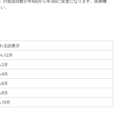
）の発送回数が年6回から年3回に変更になります。医療機
さい。
れる診療月
ら12月
ら2月
ら4月
ら6月
ら8月
ら10月