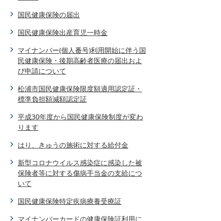
国民健康保険の届出
国民健康保険出産育児一時金
マイナンバー(個人番号)利用開始に伴う国
民健康保険・後期高齢者医療の届出およ
び申請について
松浦市国民健康保険限度額適用認定証・
標準負担額減額認定証
平成30年度から国民健康保険制度が変わ
ります
はり、きゅうの施術に対する給付金
新型コロナウイルス感染症に感染した被
保険者等に対する傷病手当金の支給につ
いて
国民健康保険特定疾病療養受療証
マイナンバーカードの健康保険証利用に