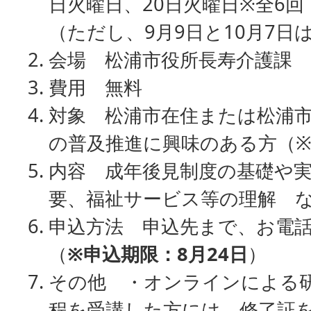
日火曜日、20日火曜日※全6回 
（ただし、9月9日と10月7日は
会場 松浦市役所長寿介護課 
費用 無料
対象 松浦市在住または松浦
の普及推進に興味のある方（※
内容 成年後見制度の基礎や
要、福祉サービス等の理解 
申込方法 申込先まで、お電
（
※申込期限：8月24日
）
その他 ・オンラインによる
程を受講した方には、修了証