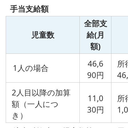
手当支給額
全部支
児童数
給(月
額)
46,6
所
1人の場合
90円
4
2人目以降の加算
11,0
所
額（一人につ
30円
1
き）