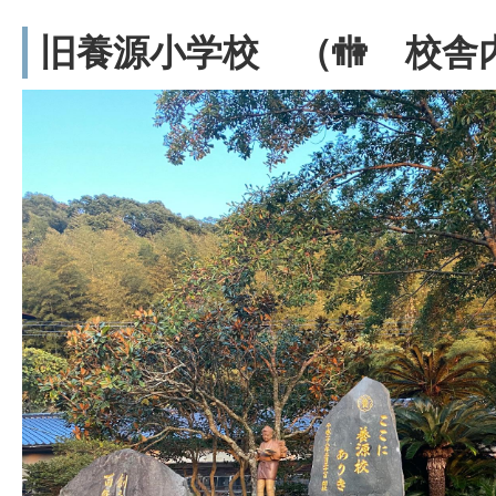
旧養源小学校 （🚻 校舎