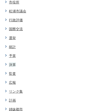
市役所
松浦市議会
行政評価
国際交流
選挙
統計
予算
決算
監査
広報
リンク集
計画
姉妹都市