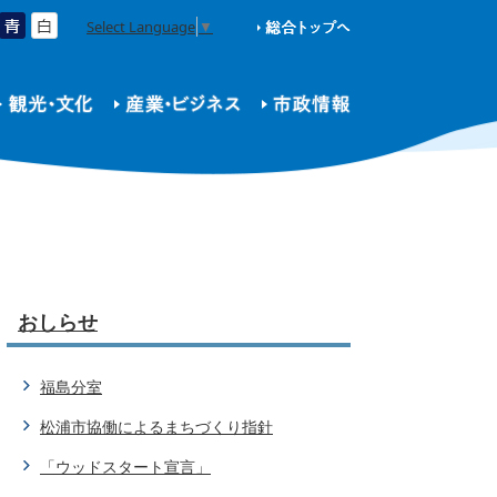
Select Language
▼
おしらせ
福島分室
松浦市協働によるまちづくり指針
「ウッドスタート宣言」