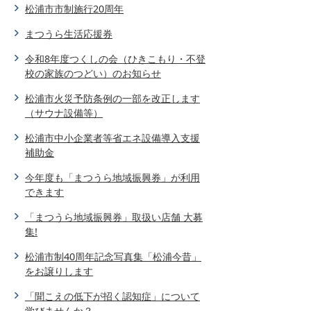
松浦市市制施行20周年
まつうら生活応援券
令和8年度つくしの会（ひきこもり・不登
校の家族のつどい）のお知らせ
松浦市火災予防条例の一部を改正します
（サウナ設備等）
松浦市中小企業者等省エネ設備導入支援
補助金
今年度も「まつうら地域振興券」が利用
できます
「まつうら地域振興券」取扱い店舗 大募
集!
松浦市制40周年記念写真集「松浦今昔」
をお譲りします
「聞こえの低下が招く認知症」について
学びませんか？