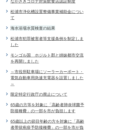
ながさきコロナ対策飲食店認証制度
松浦市浄化槽設置整備事業補助金につい
て
海水浴場水質検査の結果
松浦市犯罪被害者等支援条例を制定しま
した
モンゴル国 ホジルト郡と姉妹都市交流
を再開しました
～市役所駐車場にソーラーカーポート・
電気自動車用急速充電器を設置しました
～
限定特定行政庁の廃止について
65歳の方等を対象に「高齢者肺炎球菌予
防接種費」の一部を市が負担します
65歳以上の節目年齢の方を対象に「高齢
者帯状疱疹予防接種費」の一部を市が負