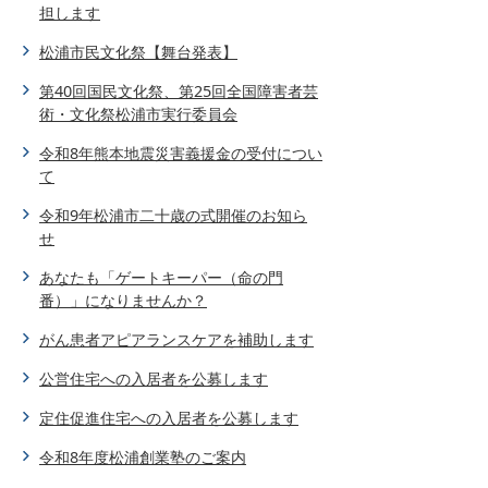
担します
松浦市民文化祭【舞台発表】
第40回国民文化祭、第25回全国障害者芸
術・文化祭松浦市実行委員会
令和8年熊本地震災害義援金の受付につい
て
令和9年松浦市二十歳の式開催のお知ら
せ
あなたも「ゲートキーパー（命の門
番）」になりませんか？
がん患者アピアランスケアを補助します
公営住宅への入居者を公募します
定住促進住宅への入居者を公募します
令和8年度松浦創業塾のご案内