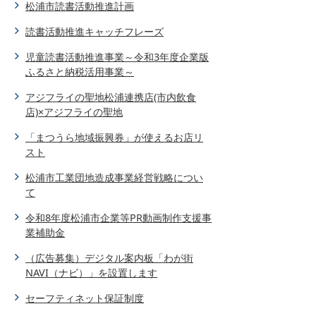
松浦市読書活動推進計画
読書活動推進キャッチフレーズ
児童読書活動推進事業～令和3年度企業版
ふるさと納税活用事業～
アジフライの聖地松浦連携店(市内飲食
店)×アジフライの聖地
「まつうら地域振興券」が使えるお店リ
スト
松浦市工業団地造成事業経営戦略につい
て
令和8年度松浦市企業等PR動画制作支援事
業補助金
（広告募集）デジタル案内板「わが街
NAVI（ナビ）」を設置します
セーフティネット保証制度