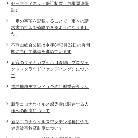
セーフティネット保証制度（危機関連保
証）
一定の事項を記載することで、市への請
求書の押印を省略できるようになりまし
た。
不老山総合公園は令和8年3月22日の再開
園に向けて準備を進めています
元寇のタイムカプセル引き揚げプロジェ
クト（クラウドファンディング）につい
て
福島地域デマンド（予約）型乗合タクシ
ー
新型コロナウイルス感染症に関連する人
権への配慮について
新型コロナウイルスワクチン接種に係る
健康被害救済制度について