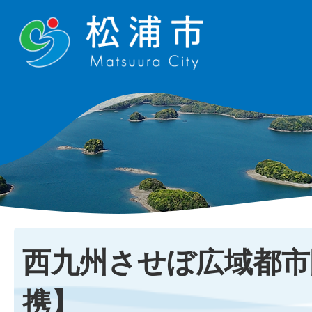
西九州させぼ広域都市
携】