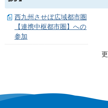
西九州させぼ広域都市圏
【連携中枢都市圏】への
参加
更