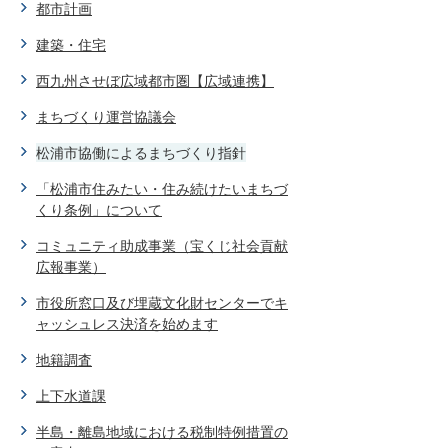
都市計画
建築・住宅
西九州させぼ広域都市圏【広域連携】
まちづくり運営協議会
松浦市協働によるまちづくり指針
「松浦市住みたい・住み続けたいまちづ
くり条例」について
コミュニティ助成事業（宝くじ社会貢献
広報事業）
市役所窓口及び埋蔵文化財センターでキ
ャッシュレス決済を始めます
地籍調査
上下水道課
半島・離島地域における税制特例措置の