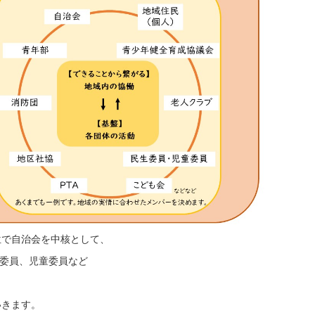
位で自治会を中核として、
生委員、児童委員など
。
いきます。