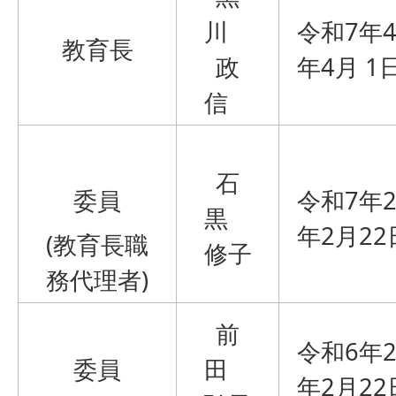
川
令和7年
教育長
政
年4月 1
信
石
委員
令和7年2
黒
年2月22
(教育長職
修子
務代理者)
前
令和6年2
委員
田
年2月22