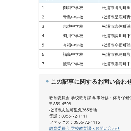
1
御厨中学校
松浦市御厨町里
2
青島中学校
松浦市星鹿町青
3
志佐中学校
松浦市志佐町浦
4
調川中学校
松浦市調川町下免
5
今福中学校
松浦市今福町浦免
6
福島中学校
松浦市福島町塩浜
7
鷹島中学校
松浦市鷹島町中
この記事に関するお問い合わ
教育委員会 学校教育課 学事研修・体育保健
〒859-4598
松浦市志佐町里免365番地
電話：0956-72-1111
ファックス：0956-72-1115
教育委員会 学校教育課へお問い合わせ