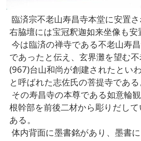
臨済宗不老山寿昌寺本堂に安置さ
右脇壇には宝冠釈迦如来坐像も安
今は臨済の禅寺である不老山寿昌
であったと伝え、玄界灘を望む不
(967)台山和尚が創建されたと
と呼ばれた志佐氏の菩提寺である
その寿昌寺の本尊である如意輪観
根幹部を前後二材から彫りだして
ある。
体内背面に墨書銘があり、墨書には康