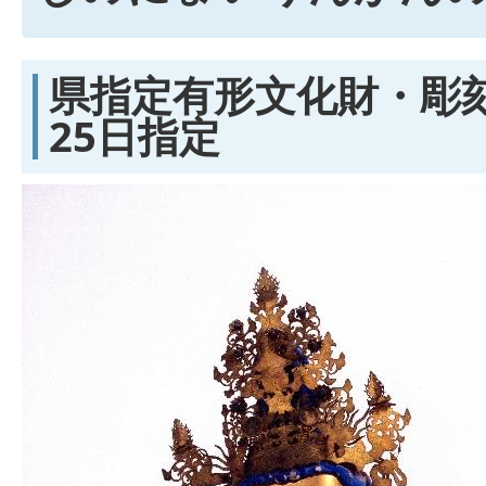
県指定有形文化財・彫刻
25日指定