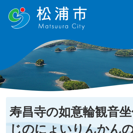
寿昌寺の如意輪観音坐
じのにょいりんかんの