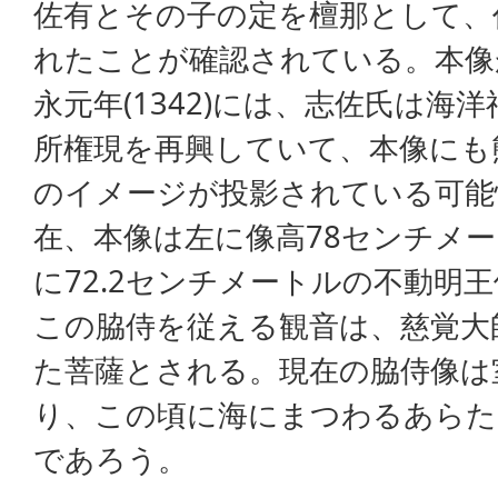
佐有とその子の定を檀那として、
れたことが確認されている。本像
永元年(1342)には、志佐氏は海
所権現を再興していて、本像にも
のイメージが投影されている可能
在、本像は左に像高78センチメ
に72.2センチメートルの不動明
この脇侍を従える観音は、慈覚大
た菩薩とされる。現在の脇侍像は
り、この頃に海にまつわるあらた
であろう。