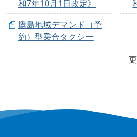
和7年10月1日改定》
鷹島地域デマンド（予
約）型乗合タクシー
更