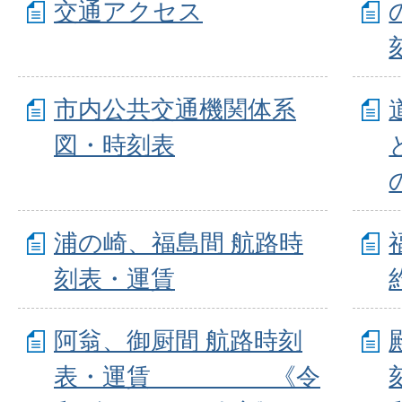
交通アクセス
市内公共交通機関体系
図・時刻表
浦の崎、福島間 航路時
刻表・運賃
阿翁、御厨間 航路時刻
表・運賃 《令