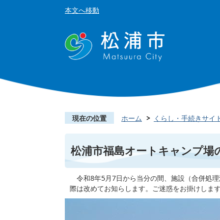
本文へ移動
現在の位置
ホーム
くらし・手続きサイ
松浦市福島オートキャンプ場
令和8年5月7日から当分の間、施設（合併処
際は改めてお知らします。ご迷惑をお掛けしま