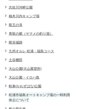
志佐川河畔公園
柚木川内キャンプ場
龍王の滝
青龍の郷（ヤマメの釣り堀）
梶谷城跡
九州オルレ 松浦・福島コース
土谷棚田
大山公園(大山展望所)
大山公園・イロハ島
蛙鼻(かわずばな)公園
松浦市福島オートキャンプ場の一時利用
休止について
椿の群生林