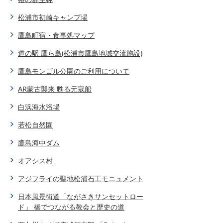
松浦市初崎キャンプ場
鷹島町宿・食事処マップ
道の駅 鷹ら島(松浦市鷹島地域交流施設)
鷹島モンゴル公園のご利用について
AR蒙古襲来 甦る元寇船
白浜海水浴場
若松自然園
鷹島海中ダム
オアシス村
アジフライの聖地松浦石工モニュメント
日本風景街道「ながさきサンセットロー
ド」 橋でつながる教会と歴史の道