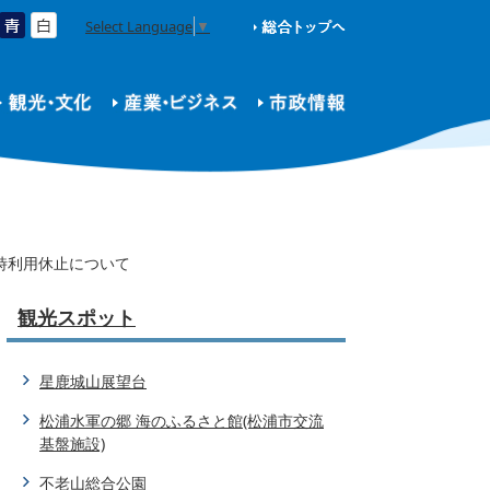
Select Language
▼
時利用休止について
観光スポット
星鹿城山展望台
松浦水軍の郷 海のふるさと館(松浦市交流
基盤施設)
不老山総合公園