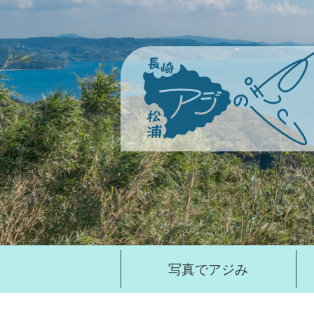
1
枚
目
の
ス
ラ
イ
ド
写真でアジみ