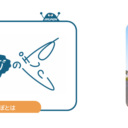
1
枚
目
の
ス
ラ
イ
ド