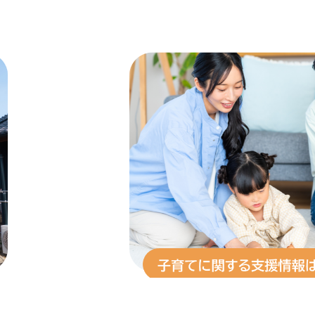
2
枚
目
の
ス
ラ
イ
ド