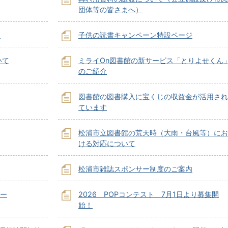
団体等の皆さまへ）
ジ
子供の読書キャンペーン特設ページ
いて
ミライOn図書館の新サービス「とりよせくん
のご紹介
図書館の図書購入に宝くじの収益金が活用され
ています
松浦市立図書館の荒天時（大雨・台風等）にお
ける対応について
松浦市雑誌スポンサー制度のご案内
シー
2026 POPコンテスト 7月1日より募集開
始！