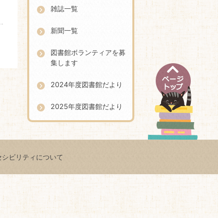
雑誌一覧
新聞一覧
ペ
図書館ボランティアを募
ー
集します
ジ
ト
2024年度図書館だより
ッ
プ
2025年度図書館だより
セシビリティについて