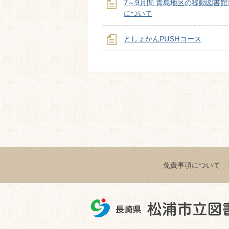
7～9月間 青島地区の移動図書
について
としょかんPUSHコース
免責事項について