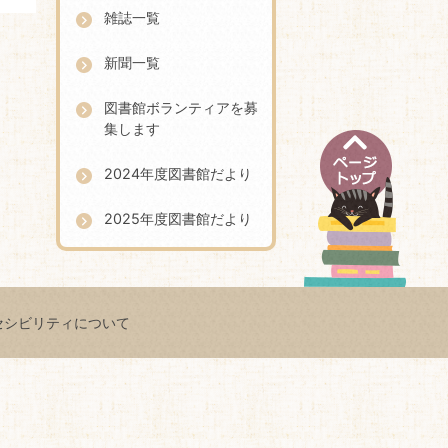
雑誌一覧
新聞一覧
ペ
図書館ボランティアを募
ー
集します
ジ
ト
2024年度図書館だより
ッ
プ
2025年度図書館だより
セシビリティについて